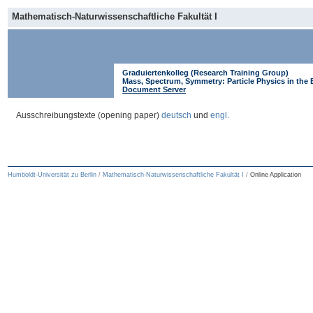
Direkt
Direkt
Mathematisch-Naturwissenschaftliche Fakultät I
zum
zur
Inhalt
Navigation
Graduiertenkolleg (Research Training Group)
Mass, Spectrum, Symmetry: Particle Physics in the 
Document Server
Ausschreibungstexte (opening paper)
deutsch
und
engl.
Humboldt-Universität zu Berlin
/
Mathematisch-Naturwissenschaftliche Fakultät I
/
Online Application